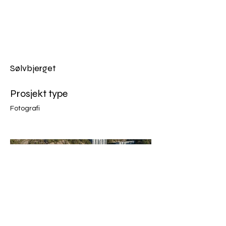
AVI
FILM
AS
Sølvbjerget
Prosjekt type
Fotografi